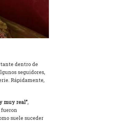
rtante dentro de
algunos seguidores,
serie. Rápidamente,
uy muy real”
,
 fueron
como suele suceder