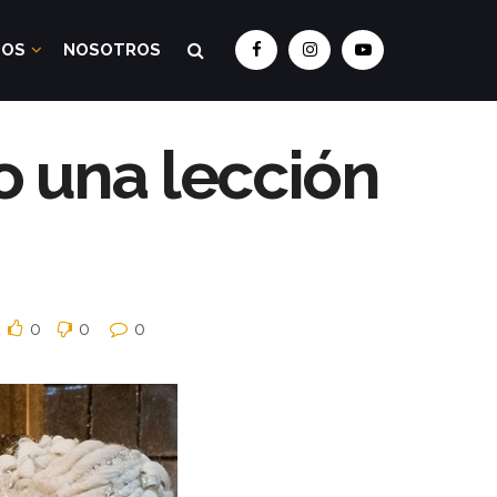
DOS
NOSOTROS
io una lección
0
0
0