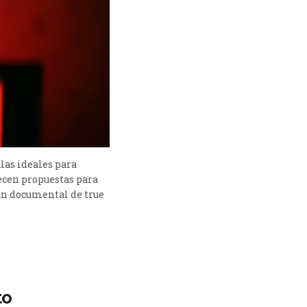
ulas ideales para
ecen propuestas para
 un documental de true
to