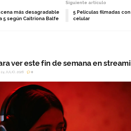
Siguiente artículo
escena más desagradable
5 Películas filmadas co
 5 según Caitriona Balfe
celular
ara ver este fin de semana en stream
24 JULIO, 2026
0