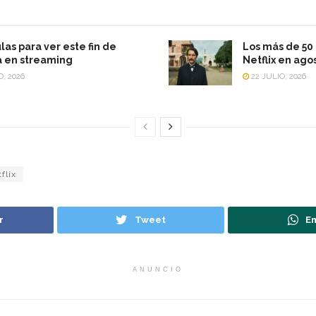
las para ver este fin de
Los más de 50 
 en streaming
Netflix en ago
O, 2026
22 JULIO, 2026
flix
r
Tweet
En
ANUNCIO