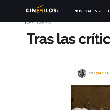
NOVEDADES
FE
Home
Destacado
Tras las crít
por
Cynthia 