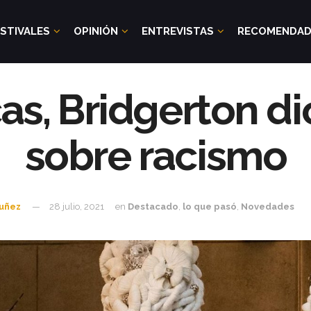
STIVALES
OPINIÓN
ENTREVISTAS
RECOMENDA
icas, Bridgerton d
sobre racismo
Nuñez
28 julio, 2021
en
Destacado
,
lo que pasó
,
Novedades