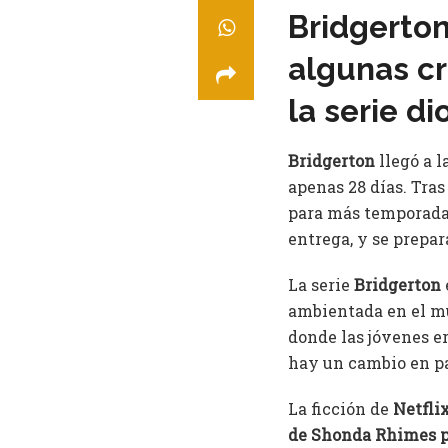
Bridgerton,
algunas crí
la serie d
Bridgerton
llegó a 
apenas 28 días. Tra
para más temporadas
entrega, y se prepa
La serie
Bridgerton
ambientada en el mu
donde las jóvenes e
hay un cambio en pa
La ficción de
Netfli
de Shonda Rhimes pa