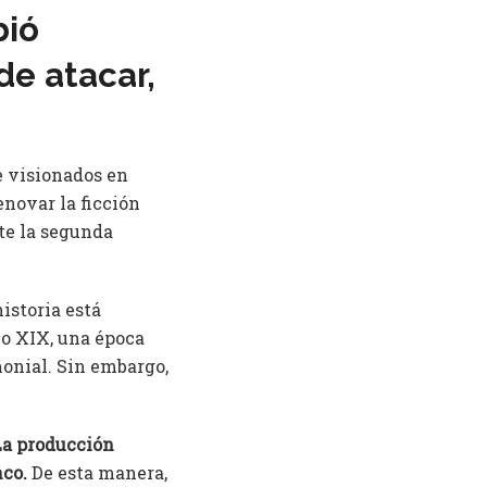
bió
de atacar,
e visionados en
enovar la ficción
te la segunda
historia está
lo XIX, una época
monial. Sin embargo,
La producción
nco.
De esta manera,