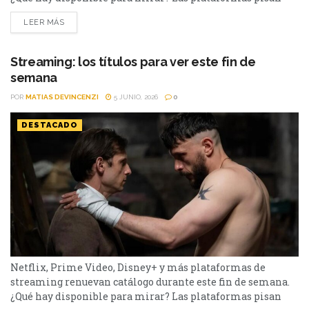
fuerte con una batería de lanzamientos que combinan
LEER MÁS
producciones locales y adaptaciones ambiciosas.
De Netflix a Disney+, pasando por Prime Video y HBO Max,
el menú tiene de todo. I Will Find You - Netflix Te
Streaming: los títulos para ver este fin de
encontraré es una miniserie basada en...
semana
POR
MATIAS DEVINCENZI
5 JUNIO, 2026
0
DESTACADO
Netflix, Prime Video, Disney+ y más plataformas de
streaming renuevan catálogo durante este fin de semana.
¿Qué hay disponible para mirar? Las plataformas pisan