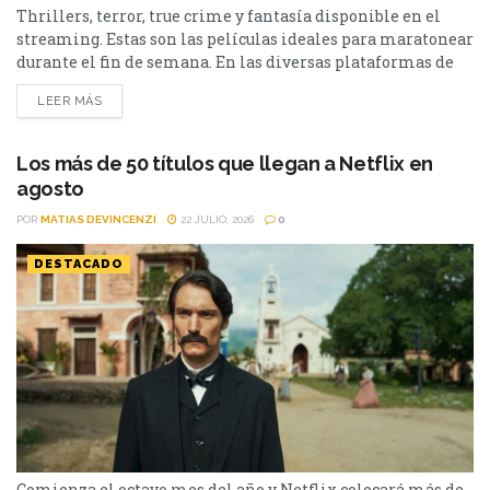
Thrillers, terror, true crime y fantasía disponible en el
streaming. Estas son las películas ideales para maratonear
durante el fin de semana. En las diversas plataformas de
streaming aparecen propuestas para todos los gustos: desde
LEER MÁS
un thriller español cargado de tensión y conspiraciones,
hasta un documental de true crime, una inquietante
película de terror psicológico y el esperado regreso de...
Los más de 50 títulos que llegan a Netflix en
agosto
POR
MATIAS DEVINCENZI
22 JULIO, 2026
0
DESTACADO
Comienza el octavo mes del año y Netflix colocará más de