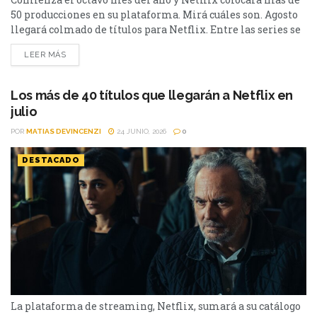
50 producciones en su plataforma. Mirá cuáles son. Agosto
llegará colmado de títulos para Netflix. Entre las series se
destacan: Moria y la segunda parte de Cien Años de
LEER MÁS
Soledad, además de Toda la verdad de mis mentiras. Como
películas estarán Susurran tu nombre y las sagas clásicas
de...
Los más de 40 títulos que llegarán a Netflix en
julio
POR
MATIAS DEVINCENZI
24 JUNIO, 2026
0
DESTACADO
La plataforma de streaming, Netflix, sumará a su catálogo