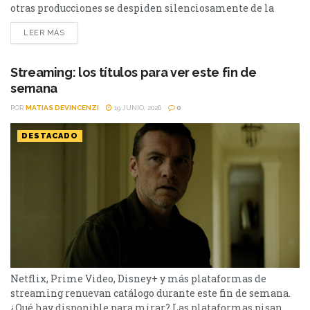
otras producciones se despiden silenciosamente de la
plataforma. Esta vez, tres títulos muy diferentes entre sí
LEER MÁS
abandonarán el servicio en los próximos días: El bosque,
Sex and the City y Man to Man. Si todavía las tenías
pendientes o pensabas volver a verlas,...
Streaming: los títulos para ver este fin de
semana
POR
MATIAS DEVINCENZI
19 JUNIO, 2026
0
DESTACADO
Netflix, Prime Video, Disney+ y más plataformas de
streaming renuevan catálogo durante este fin de semana.
¿Qué hay disponible para mirar? Las plataformas pisan