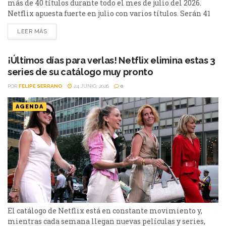
más de 40 títulos durante todo el mes de julio del 2026.
Netflix apuesta fuerte en julio con varios títulos. Serán 41
en total, entre los que se destacan: La casa de la pradera,
LEER MÁS
Heartstopper Forever y Enola Holmes 3. La lista completa,
a continuación. Series Los peores vecinos del mundo...
¡Últimos días para verlas! Netflix elimina estas 3
series de su catálogo muy pronto
POR
FELIPE SERRANO
24 JUNIO, 2026
0
AGENDA
El catálogo de Netflix está en constante movimiento y,
mientras cada semana llegan nuevas películas y series,