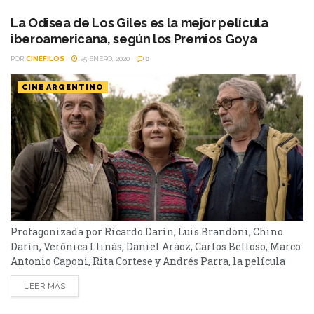
Mejor Dirección, Mejor Actor Protagonista (Antonio
Banderas), Mejor Actriz de Reparto (Julieta Serrano),
La Odisea de Los Giles es la mejor película
Mejor...
iberoamericana, según los Premios Goya
POR
CINÉFILOS
25 ENERO, 2020
0
CINE ARGENTINO
Protagonizada por Ricardo Darín, Luis Brandoni, Chino
Darín, Verónica Llinás, Daniel Aráoz, Carlos Belloso, Marco
Antonio Caponi, Rita Cortese y Andrés Parra, la película
argentina además se alzó hace unos días con el
LEER MÁS
prestigioso premio español Forqué a la Mejor Película
Latinoamericana que entrega EGEDA. La película de