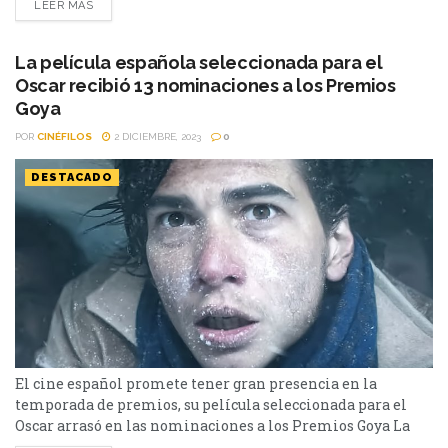
LEER MÁS
a audiencias de todo el mundo. La 38ª edición de los
Premios Goya, celebrada en Valladolid, ha dejado una
estela de glamour, talento y celebración que...
La película española seleccionada para el
Oscar recibió 13 nominaciones a los Premios
Goya
POR
CINÉFILOS
2 DICIEMBRE, 2023
0
DESTACADO
El cine español promete tener gran presencia en la
temporada de premios, su película seleccionada para el
Oscar arrasó en las nominaciones a los Premios Goya La
plataforma de streaming Netflix y el cine español tienen