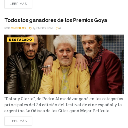
LEER MÁS
un as bajo la manga para esta temporada de premios que se
aproxima. En el día de ayer se dieron a conocer las
películas...
Todos los ganadores de los Premios Goya
POR
CINÉFILOS
25 ENERO, 2020
0
DESTACADO
“Dolor y Gloria”, de Pedro Almodóvar ganó en las categorías
principales del 34 edición del festival de cine español y la
argentina La Odisea de los Giles ganó Mejor Película
Iberoamericana. La última película de Pedro Almodóvar
LEER MÁS
ganó en 6 de 16 nominaciones que recibió: Mejor Película,