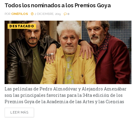
Sebastian Borensztein acaba de ser galardonada en
Todos los nominados a los Premios Goya
los Premios Goya 2020 como la Mejor Película
POR
CINÉFILOS
2 DICIEMBRE, 2019
0
Iberoamericana, en la Ceremonia de Premiación...
DESTACADO
Las películas de Pedro Almodóvar y Alejandro Amenábar
son las principales favoritas para la 34ta edición de los
Premios Goya de la Academia de las Artes y las Ciencias
Cinematográficas de España. “Mientras dure la guerra”, la
LEER MÁS
cinta en la que Alejandro Amenábar recrea los primeros
compases de la Guerra Civil (1936-1939) centrándose en la
figura del escritor Miguel de...