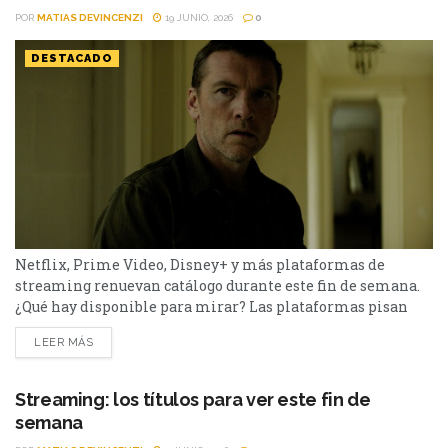
POR
MATIAS DEVINCENZI
19 JUNIO, 2026
0
DESTACADO
Netflix, Prime Video, Disney+ y más plataformas de
streaming renuevan catálogo durante este fin de semana.
¿Qué hay disponible para mirar? Las plataformas pisan
fuerte con una batería de lanzamientos que combinan
LEER MÁS
producciones locales y adaptaciones ambiciosas.
De Netflix a Disney+, pasando por Prime Video y HBO Max,
el menú tiene de todo. I Will Find You - Netflix Te
Streaming: los títulos para ver este fin de
encontraré es una miniserie basada en...
semana