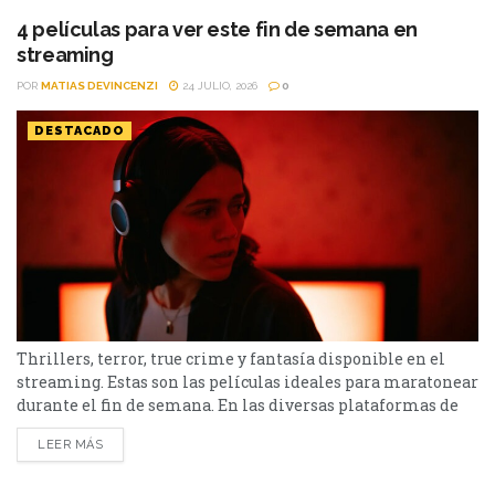
4 películas para ver este fin de semana en
streaming
POR
MATIAS DEVINCENZI
24 JULIO, 2026
0
DESTACADO
Thrillers, terror, true crime y fantasía disponible en el
streaming. Estas son las películas ideales para maratonear
durante el fin de semana. En las diversas plataformas de
streaming aparecen propuestas para todos los gustos: desde
LEER MÁS
un thriller español cargado de tensión y conspiraciones,
hasta un documental de true crime, una inquietante