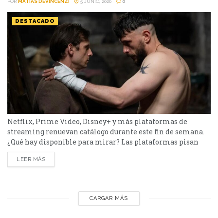
POR
MATIAS DEVINCENZI
5 JUNIO, 2026
0
DESTACADO
Netflix, Prime Video, Disney+ y más plataformas de
streaming renuevan catálogo durante este fin de semana.
¿Qué hay disponible para mirar? Las plataformas pisan
fuerte con una batería de lanzamientos que combinan
LEER MÁS
producciones locales y adaptaciones ambiciosas. De Netflix
a Disney+, pasando por Prime Video y HBO Max, el menú
tiene de todo. Half Man – HBO Max Es una...
CARGAR MÁS