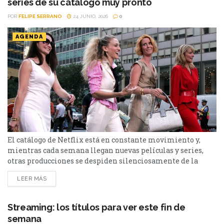
series de su catálogo muy pronto
POR
FELIPE SERRANO
24 JUNIO, 2026
0
AGENDA
El catálogo de Netflix está en constante movimiento y,
mientras cada semana llegan nuevas películas y series,
otras producciones se despiden silenciosamente de la
plataforma. Esta vez, tres títulos muy diferentes entre sí
LEER MÁS
abandonarán el servicio en los próximos días: El bosque,
Sex and the City y Man to Man. Si todavía las tenías
pendientes o pensabas volver a verlas,...
Streaming: los títulos para ver este fin de
semana