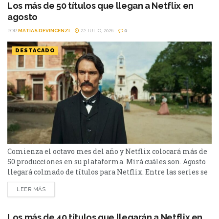
película de terror psicológico y el esperado regreso de...
Los más de 50 títulos que llegan a Netflix en
agosto
POR
MATIAS DEVINCENZI
22 JULIO, 2026
0
DESTACADO
Comienza el octavo mes del año y Netflix colocará más de
50 producciones en su plataforma. Mirá cuáles son. Agosto
llegará colmado de títulos para Netflix. Entre las series se
destacan: Moria y la segunda parte de Cien Años de
LEER MÁS
Soledad, además de Toda la verdad de mis mentiras. Como
películas estarán Susurran tu nombre y las sagas clásicas
de...
Los más de 40 títulos que llegarán a Netflix en