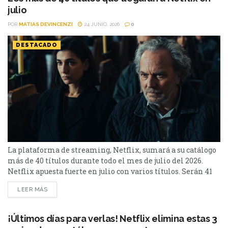
julio
POR
MATIAS DEVINCENZI
24 JUNIO, 2026
0
DESTACADO
La plataforma de streaming, Netflix, sumará a su catálogo
más de 40 títulos durante todo el mes de julio del 2026.
Netflix apuesta fuerte en julio con varios títulos. Serán 41
en total, entre los que se destacan: La casa de la pradera,
LEER MÁS
Heartstopper Forever y Enola Holmes 3. La lista completa,
a continuación. Series Los peores vecinos del mundo...
¡Últimos días para verlas! Netflix elimina estas 3