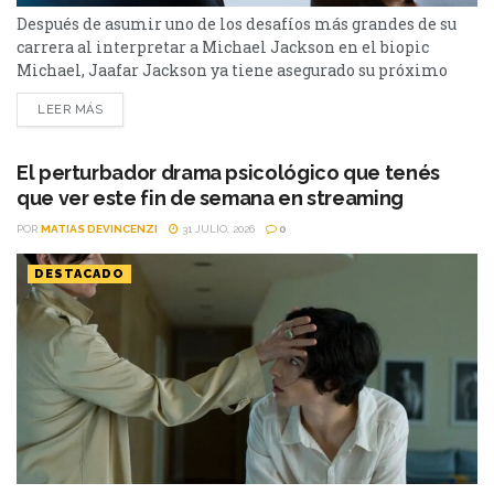
Después de asumir uno de los desafíos más grandes de su
carrera al interpretar a Michael Jackson en el biopic
Michael, Jaafar Jackson ya tiene asegurado su próximo
paso en Hollywood. El actor fue confirmado como parte del
LEER MÁS
elenco de una nueva película de acción que estará
encabezada por un ganador del Premio Oscar cuya figura ha
estado rodeada de...
El perturbador drama psicológico que tenés
que ver este fin de semana en streaming
POR
MATIAS DEVINCENZI
31 JULIO, 2026
0
DESTACADO