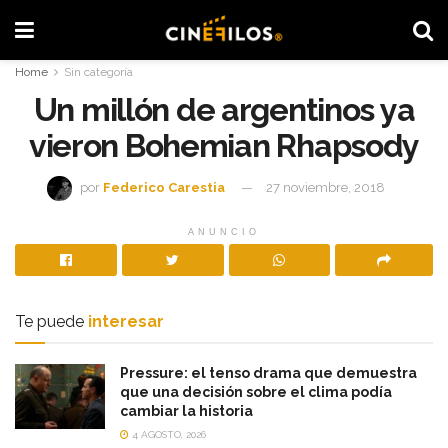
Home
Sin categoría
Un millón de argentinos ya
vieron Bohemian Rhapsody
por
Federico Carestia
27 noviembre, 2018
ANUNCIO
Te puede
interesar
Pressure: el tenso drama que demuestra
que una decisión sobre el clima podía
cambiar la historia
4 AGOSTO, 2026