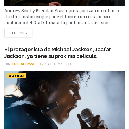
Andrew Scott y Brendan Fraser protagonizan un intenso
thriller histórico que pone el foco en un costado poco
explorado del Día D: la batalla por tomar la decisión
correcta cuando el tiempo podía definir el destino de
LEER MÁS
miles de personas en Pressure. Después de décadas de
películas sobre la Segunda Guerra Mundial, parecía difícil
encontrar una historia inédita sobre uno...
El protagonista de Michael Jackson, Jaafar
Jackson, ya tiene su próxima película
POR
FELIPE SERRANO
4 AGOSTO, 2026
0
AGENDA