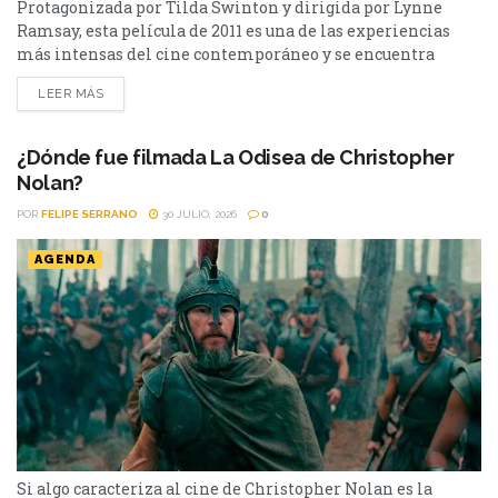
Protagonizada por Tilda Swinton y dirigida por Lynne
Ramsay, esta película de 2011 es una de las experiencias
más intensas del cine contemporáneo y se encuentra
disponible en streaming. Hay películas que entretienen y
LEER MÁS
otras que dejan una marca difícil de borrar. Tenemos que
hablar de Kevin (2011) pertenece a este último grupo.
Basada en la novela homónima de Lionel...
¿Dónde fue filmada La Odisea de Christopher
Nolan?
POR
FELIPE SERRANO
30 JULIO, 2026
0
AGENDA
Si algo caracteriza al cine de Christopher Nolan es la