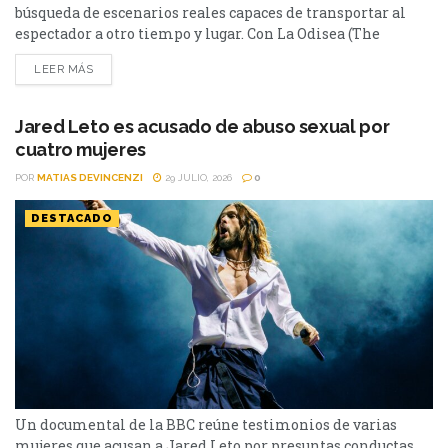
búsqueda de escenarios reales capaces de transportar al
espectador a otro tiempo y lugar. Con La Odisea (The
Odyssey), el director volvió a apostar por paisajes
LEER MÁS
imponentes para recrear el viaje de Odiseo. El rodaje se
llevó a cabo en distintos puntos del mundo, con especial
atención a lugares que...
Jared Leto es acusado de abuso sexual por
cuatro mujeres
POR
MATIAS DEVINCENZI
29 JULIO, 2026
0
DESTACADO
Un documental de la BBC reúne testimonios de varias
mujeres que acusan a Jared Leto por presuntas conductas