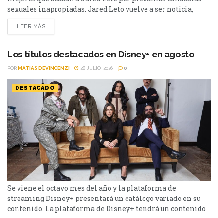
sexuales inapropiadas. Jared Leto vuelve a ser noticia,
aunque esta vez lejos de la pantalla. El actor ganador del
LEER MÁS
Oscar y líder de Thirty Seconds to Mars enfrenta una nueva
ola de denuncias tras el estreno del documental "Jared
Leto: Hollywood's Dark...
Los títulos destacados en Disney+ en agosto
POR
MATIAS DEVINCENZI
28 JULIO, 2026
0
DESTACADO
Se viene el octavo mes del año y la plataforma de
streaming Disney+ presentará un catálogo variado en su
contenido. La plataforma de Disney+ tendrá un contenido