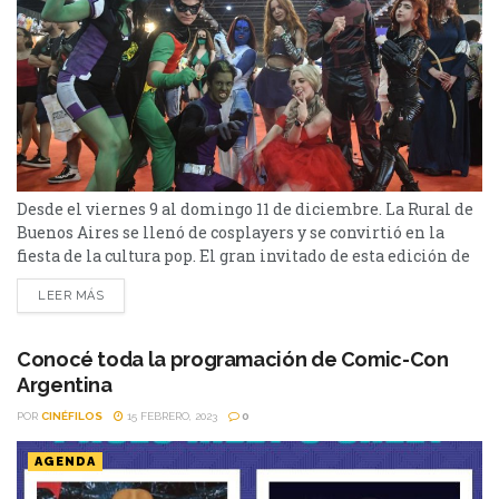
Desde el viernes 9 al domingo 11 de diciembre. La Rural de
Buenos Aires se llenó de cosplayers y se convirtió en la
fiesta de la cultura pop. El gran invitado de esta edición de
Argentina Comic Con fue Jamie Campbell Bower, el actor
LEER MÁS
de Stranger Things y Harry Potter con quien tuvimos el
gusto de conversar. Además, el actor británico...
Conocé toda la programación de Comic-Con
Argentina
POR
CINÉFILOS
15 FEBRERO, 2023
0
AGENDA