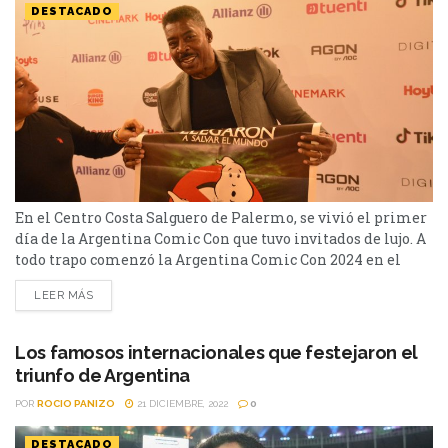
DESTACADO
En el Centro Costa Salguero de Palermo, se vivió el primer
día de la Argentina Comic Con que tuvo invitados de lujo. A
todo trapo comenzó la Argentina Comic Con 2024 en el
Centro Costa Salguero de Palermo. En el Mainstage se
LEER MÁS
presenció el concierto de la banda SOUNDTRACK con las
mejores canciones de los videojuegos favoritos de todos
los...
Los famosos internacionales que festejaron el
triunfo de Argentina
POR
ROCIO PANIZO
21 DICIEMBRE, 2022
0
DESTACADO