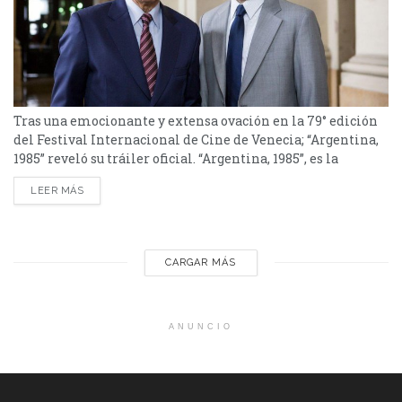
Tras una emocionante y extensa ovación en la 79° edición
del Festival Internacional de Cine de Venecia; “Argentina,
1985” reveló su tráiler oficial. “Argentina, 1985”, es la
película nacional que competirá en los Premios Oscars y
LEER MÁS
Premios Goya. Tras una emocionante y extensa ovación en
la 79° edición del Festival Internacional de Cine de
Venecia; la producción presentó su avance...
CARGAR MÁS
ANUNCIO