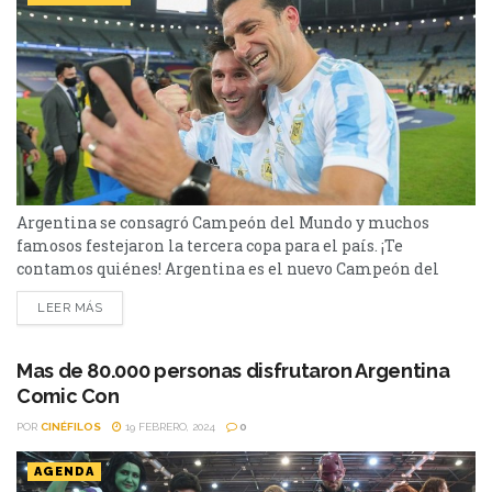
Argentina se consagró Campeón del Mundo y muchos
famosos festejaron la tercera copa para el país. ¡Te
contamos quiénes! Argentina es el nuevo Campeón del
Mundo. De la mano de Leo Messi y de la selección
LEER MÁS
argentina, el pasado 18 de diciembre Argentina venció a
Francia por penales y se llevó la tercera estrella con ella.
Sin importar la nacionalidad,...
Mas de 80.000 personas disfrutaron Argentina
Comic Con
POR
CINÉFILOS
19 FEBRERO, 2024
0
AGENDA