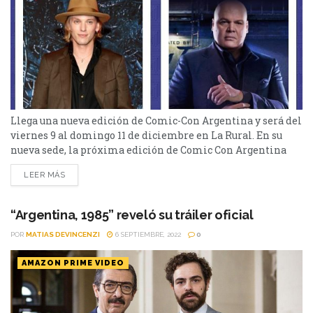
Llega una nueva edición de Comic-Con Argentina y será del
viernes 9 al domingo 11 de diciembre en La Rural. En su
nueva sede, la próxima edición de Comic Con Argentina
tiene gran variedad de presentaciones, stands, shows,
LEER MÁS
charlas, talleres, celebridades de cine, exhibiciones, video
games, experiencias recreativas, cosplay, concursos, juegos
para los más chicos, una increíble variedad gastronómica y
“Argentina, 1985” reveló su tráiler oficial
mucho más....
POR
MATIAS DEVINCENZI
6 SEPTIEMBRE, 2022
0
AMAZON PRIME VIDEO