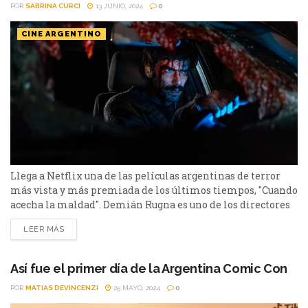
POR
SABRINA CURCI
13 JUNIO, 2024
0
CINE ARGENTINO
Llega a Netflix una de las películas argentinas de terror
más vista y más premiada de los últimos tiempos, "Cuando
acecha la maldad". Demián Rugna es uno de los directores
argentinos más reconocidos y elogiados en el género del
LEER MÁS
terror del país, Sus películas anteriores, “Aterrados” y
“¡Malditos Sean!", tuvieron su reconocimiento pero
ninguno similar al que tuvo su última...
Así fue el primer día de la Argentina Comic Con
POR
MATIAS DEVINCENZI
25 MAYO, 2024
0