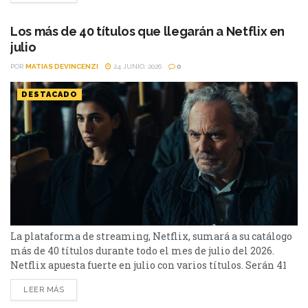
películas estarán Susurran tu nombre y las sagas clásicas
de...
Los más de 40 títulos que llegarán a Netflix en
julio
POR
MATIAS DEVINCENZI
24 JUNIO, 2026
0
DESTACADO
La plataforma de streaming, Netflix, sumará a su catálogo
más de 40 títulos durante todo el mes de julio del 2026.
Netflix apuesta fuerte en julio con varios títulos. Serán 41
en total, entre los que se destacan: La casa de la pradera,
LEER MÁS
Heartstopper Forever y Enola Holmes 3. La lista completa,