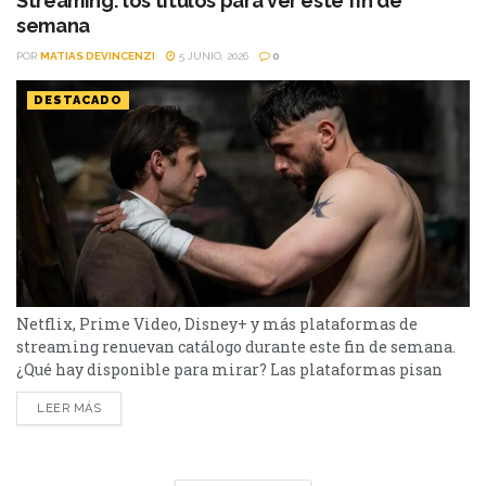
Streaming: los títulos para ver este fin de
encontraré es una miniserie basada en...
semana
POR
MATIAS DEVINCENZI
5 JUNIO, 2026
0
DESTACADO
Netflix, Prime Video, Disney+ y más plataformas de
streaming renuevan catálogo durante este fin de semana.
¿Qué hay disponible para mirar? Las plataformas pisan
fuerte con una batería de lanzamientos que combinan
LEER MÁS
producciones locales y adaptaciones ambiciosas. De Netflix
a Disney+, pasando por Prime Video y HBO Max, el menú
tiene de todo. Half Man – HBO Max Es una...