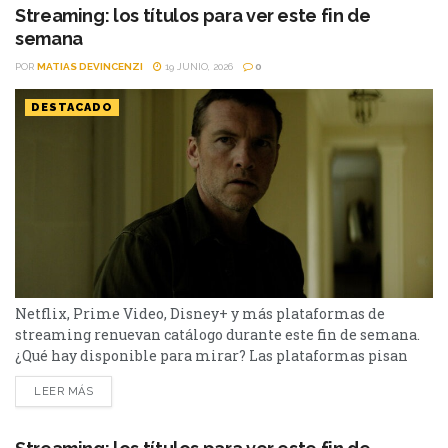
pendientes o pensabas volver a verlas,...
Streaming: los títulos para ver este fin de
semana
POR
MATIAS DEVINCENZI
19 JUNIO, 2026
0
DESTACADO
Netflix, Prime Video, Disney+ y más plataformas de
streaming renuevan catálogo durante este fin de semana.
¿Qué hay disponible para mirar? Las plataformas pisan
fuerte con una batería de lanzamientos que combinan
LEER MÁS
producciones locales y adaptaciones ambiciosas.
De Netflix a Disney+, pasando por Prime Video y HBO Max,
el menú tiene de todo. I Will Find You - Netflix Te