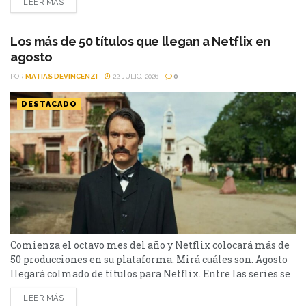
LEER MÁS
un thriller español cargado de tensión y conspiraciones,
hasta un documental de true crime, una inquietante
película de terror psicológico y el esperado regreso de...
Los más de 50 títulos que llegan a Netflix en
agosto
POR
MATIAS DEVINCENZI
22 JULIO, 2026
0
DESTACADO
Comienza el octavo mes del año y Netflix colocará más de
50 producciones en su plataforma. Mirá cuáles son. Agosto
llegará colmado de títulos para Netflix. Entre las series se
destacan: Moria y la segunda parte de Cien Años de
LEER MÁS
Soledad, además de Toda la verdad de mis mentiras. Como