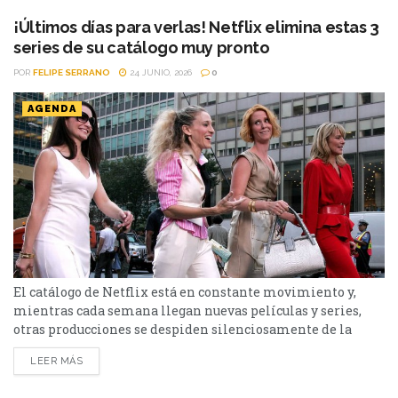
a continuación. Series Los peores vecinos del mundo...
¡Últimos días para verlas! Netflix elimina estas 3
series de su catálogo muy pronto
POR
FELIPE SERRANO
24 JUNIO, 2026
0
AGENDA
El catálogo de Netflix está en constante movimiento y,
mientras cada semana llegan nuevas películas y series,
otras producciones se despiden silenciosamente de la
plataforma. Esta vez, tres títulos muy diferentes entre sí
LEER MÁS
abandonarán el servicio en los próximos días: El bosque,
Sex and the City y Man to Man. Si todavía las tenías