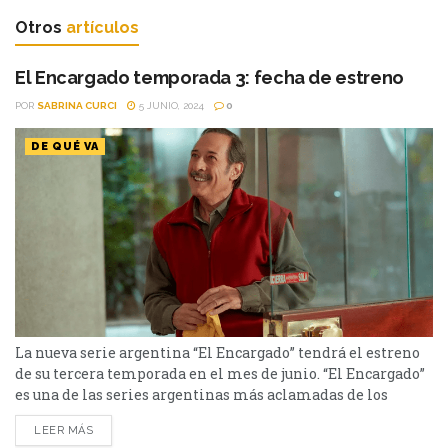
Otros
artículos
El Encargado temporada 3: fecha de estreno
POR
SABRINA CURCI
5 JUNIO, 2024
0
DE QUÉ VA
La nueva serie argentina “El Encargado” tendrá el estreno
de su tercera temporada en el mes de junio. “El Encargado”
es una de las series argentinas más aclamadas de los
últimos años y los fanáticos no pueden esperar al estreno
LEER MÁS
de su tercera temporada. La serie es una comedia