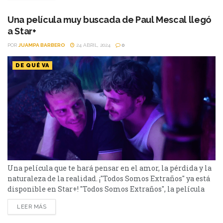
dramática argentina que gira en torno a Eliseo, un
encargado de...
Una película muy buscada de Paul Mescal llegó
a Star+
POR
JUAMPA BARBERO
24 ABRIL, 2024
0
DE QUÉ VA
Una película que te hará pensar en el amor, la pérdida y la
naturaleza de la realidad. ¡"Todos Somos Extraños" ya está
disponible en Star+! "Todos Somos Extraños", la película
dirigida por Andrew Haigh, nos adentra en un relato
LEER MÁS
introspectivo sobre la soledad, el duelo y el poder
transformador del amor. Basada en la novela "Strangers"