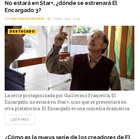
prepara...
No estará en Star+, ¿dónde se estrenará El
Encargado 3?
POR
MATIAS DEVINCENZI
7 ABRIL, 2024
0
DESTACADO
La serie protagonizada por Guillermo Francella, El
Encargado, no estará en Star+, sino que se presentará en
otra plataforma. El Encargado es una comedia dramática
argentina y fue el gran éxito de Star+ en el 2022 y 2023. La
LEER MÁS
serie sigue la historia de Eliseo que trabaja como
encargado en un importante edificio y, cada vez que los
dueños no están,...
¿Cómo es la nueva serie de los creadores de El