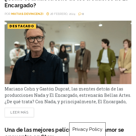
Encargado?
POR
MATIAS DEVINCENZI
28 FEBRERO, 2024
0
DESTACADO
Mariano Cohn y Gastón Duprat, las mentes detrás de las
producciones Nada y El Encargado, estrenarán Bellas Artes.
¿De qué trata? Con Nada, y principalmente, El Encargado,
Mariano Cohn y Gastón Duprat regresaron a la primera
LEER MÁS
plana nacional. De la mano de Guillermo Francella, la
producción de la dupla para Star+, se convirtió en un éxito
total. Ahora, con la...
Privacy Policy
Una de las mejores películas sobre el amor se