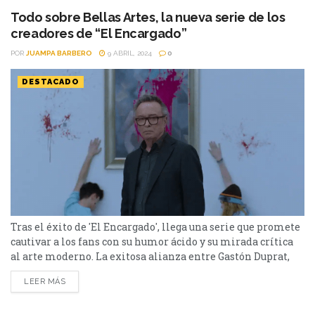
de Taichi Yamada, la...
Todo sobre Bellas Artes, la nueva serie de los
creadores de “El Encargado”
POR
JUAMPA BARBERO
9 ABRIL, 2024
0
DESTACADO
Tras el éxito de 'El Encargado', llega una serie que promete
cautivar a los fans con su humor ácido y su mirada crítica
al arte moderno. La exitosa alianza entre Gastón Duprat,
Mariano Cohn y Star+ continúa cosechando éxitos con el
LEER MÁS
lanzamiento de su nueva serie, "Bellas Artes". Tras el
triunfo de "El Encargado" y "Nada", la plataforma se