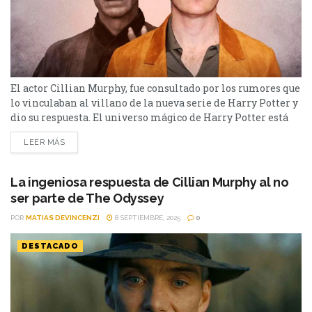
El actor Cillian Murphy, fue consultado por los rumores que
lo vinculaban al villano de la nueva serie de Harry Potter y
dio su respuesta. El universo mágico de Harry Potter está
en plena etapa de renovación con la serie que prepara HBO
LEER MÁS
Max, y las especulaciones sobre el reparto no paran de
multiplicarse. Una de las más fuertes señalaba...
La ingeniosa respuesta de Cillian Murphy al no
ser parte de The Odyssey
POR
MATIAS DEVINCENZI
8 SEPTIEMBRE, 2025
0
DESTACADO