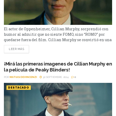
El actor de Oppenheimer, Cillian Murphy, sorprendió con
humor al admitir que no siente FOMO, sino “ROMO” por
quedarse fuera del film. Cillian Murphy se convirtió en una
de las figuras más queridas del cine tras el éxito de
LEER MÁS
Oppenheimer (2023), que le valió el Oscar a Mejor Actor.
Tras su histórica colaboración con Christopher Nolan,
muchos fans esperaban verlo...
¡Mirá las primeras imagenes de Cillian Murphy en
la película de Peaky Blinders!
POR
MATIAS DEVINCENZI
30 SEPTIEMBRE, 2024
0
DESTACADO