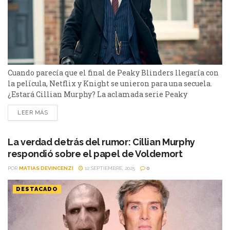
Cuando parecía que el final de Peaky Blinders llegaría con
la película, Netflix y Knight se unieron para una secuela.
¿Estará Cillian Murphy? La aclamada serie Peaky
Blinders regresará con fuerza a Netflix y la BBC, para
LEER MÁS
contar la historia de una nueva generación de los Shelby,
de la mano del guionista y creador Steven Knight. Cuando
todo parecía acabar con la película...
La verdad detrás del rumor: Cillian Murphy
respondió sobre el papel de Voldemort
POR
MATIAS DEVINCENZI
12 SEPTIEMBRE, 2025
0
DESTACADO