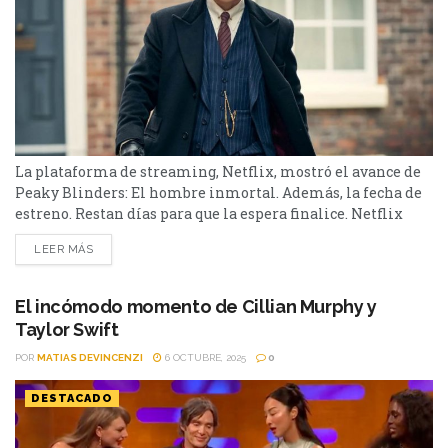
La plataforma de streaming, Netflix, mostró el avance de
Peaky Blinders: El hombre inmortal. Además, la fecha de
estreno. Restan días para que la espera finalice. Netflix
presentó el avance de una de las películas más esperadas:
LEER MÁS
Peaky Blinders: El hombre inmortal. Tras la gran
repercusión que tuvo la serie, Cillian Murphy regresará
como Tommy Shelby. El tráiler y de...
El incómodo momento de Cillian Murphy y
Taylor Swift
POR
MATIAS DEVINCENZI
6 OCTUBRE, 2025
0
DESTACADO