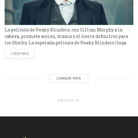
La película de Peaky Blinders, con Cillian Murphy a la
cabeza, promete acción, drama y el cierre definitivo para
los Shelby. La esperada película de Peaky Blinders llega
para dar el cierre definitivo a la saga de los hermanos
LEER MÁS
Shelby, encabezados por Cillian Murphy en su icónico
papel de Tommy Shelby. La franquicia, que ha cautivado a
audiencias de todo...
CARGAR MÁS
ANUNCIO