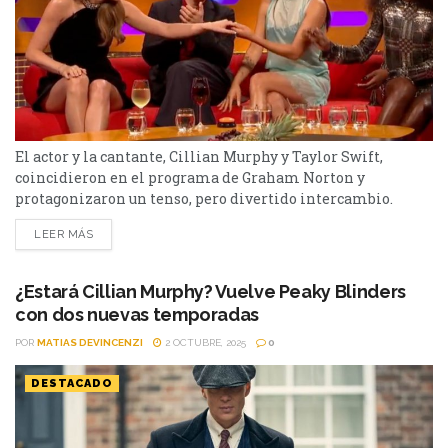
El actor y la cantante, Cillian Murphy y Taylor Swift,
coincidieron en el programa de Graham Norton y
protagonizaron un tenso, pero divertido intercambio.
Taylor Swift fue una de las invitadas estelares del último
LEER MÁS
episodio de The Graham Norton Show, donde habló sobre
sus próximos proyectos y hasta se refirió, con humor, a sus
planes de boda. “Quiero enfocarme primero...
¿Estará Cillian Murphy? Vuelve Peaky Blinders
con dos nuevas temporadas
POR
MATIAS DEVINCENZI
2 OCTUBRE, 2025
0
DESTACADO