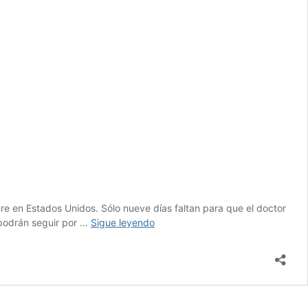
re en Estados Unidos. Sólo nueve días faltan para que el doctor
Cuenta
 podrán seguir por …
Sigue leyendo
regresiva
para
el
regreso
de